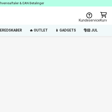
rhvervsaftaler & EAN Betalinger
Kundeservice
Kurv
EREDSKABER
🔥 OUTLET
📱 GADGETS
🎅🏻 JUL