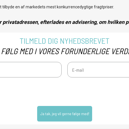
at tilbyde en af markedets mest konkurrencedygtige fragtpriser.
Vimpelguirlande
🦄 Unicorn Tema Fest
Rejsegaver
r privatadressen, efterlades en advisering, om hvilken
🇺🇸 USA Tema Fest
Tangles – Fleksible Fidget Toys
til 10% rabat.
😎 VIP Tema Fest
TILMELD DIG NYHEDSBREVET
erer du at modtage e-mail-marketing.
 FØLG MED I VORES FORUNDERLIGE VERD
🐊 Zoo Tema Fest
Nej tak
👽 Spidey and friends MARVEL
🚓 PAW PATROL Tema Fest
🥷 Ninja Temafest
Gabby’s Dollhouse – festartikler
Ja tak, jeg vil gerne følge med!
Hestefest – Horses & Flowers fødselsdag