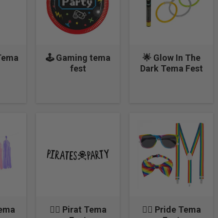
Tema
🕹️ Gaming tema
🌟 Glow In The
fest
Dark Tema Fest
🏳️‍🌈 Pride Tema
Tema
🏴‍☠️ Pirat Tema