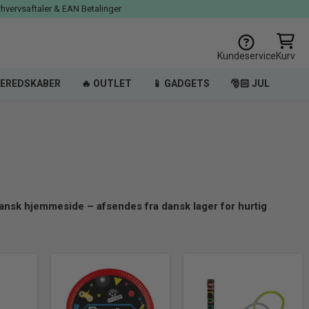
rhvervsaftaler & EAN Betalinger
Kundeservice
Kurv
EREDSKABER
🔥 OUTLET
📱 GADGETS
🎅🏻 JUL
ansk hjemmeside – afsendes fra dansk lager for hurtig