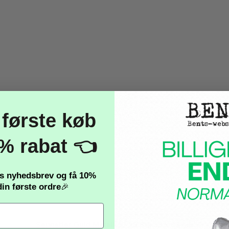
 første køb
% rabat 👈
es nyhedsbrev og få
10%
in første ordre
🎉
Servietter Guld Metallic - 20 Stk 33 x 33 cm