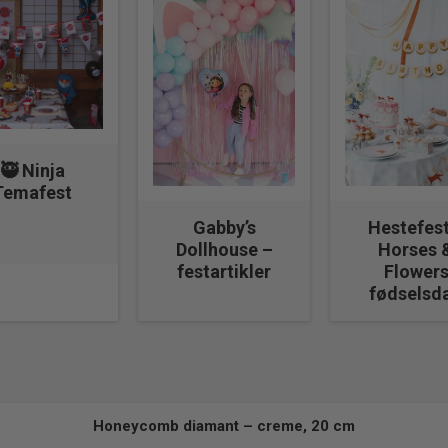
Kattefest – Kitty Collection fødselsdag
Børne Musikfest
🥷 Ninja
Temafest
Gabby’s
Hestefest
Dollhouse –
Horses 
festartikler
Flower
fødselsd
Honeycomb diamant – creme, 20 cm