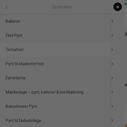
Dag til Dag levering & EU-
Menu
Festartikler
Balloner
FESTARTIKLER
FIDGET TOYS
🎁 MYSTERY
FAS
Fest Pynt
Temafest
Forside
/
Produkter
/
Festartikler
/
Temafest
Pynt til studenterfest
Temafest
rbits
Farvetema
Planlæg din temafest fra A–Å: vælg tema, pynt, balloner og borddæk
levering. Vi overholder EU-lovgivning. Prisgaranti.
Mærkedage – pynt, balloner & borddækning
Babyshower Pynt
Pynt til fødselsdage