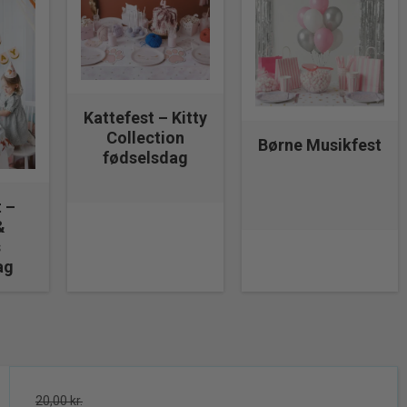
Kattefest – Kitty
Collection
Børne Musikfest
fødselsdag
 –
&
s
ag
20,00 kr.