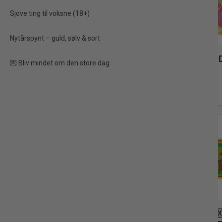
Sjove ting til voksne (18+)
sommer fest
Nytårspynt – guld, sølv & sort
🦖 Dino Tema
🍩 
💌 Bliv mindet om den store dag
Fest
🌺 Hawaii Tema
🧜‍♀️ Mermaid
🇲