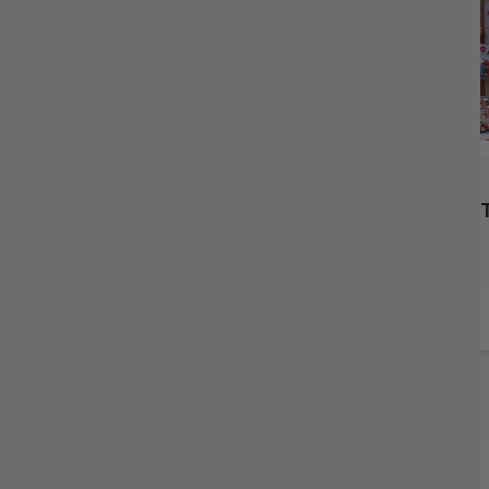
👽 Spidey and
🚓 PAW PATROL
friends MARVEL
Tema Fest
TILBUD