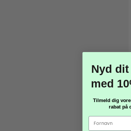
Nyd dit
med 10
Tilmeld dig vor
rabat
på d
TILBUD