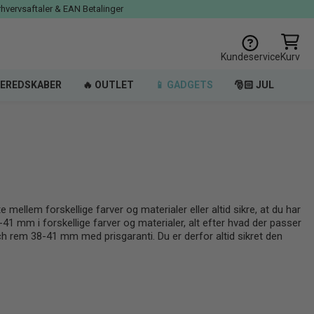
rhvervsaftaler & EAN Betalinger
Kundeservice
Kurv
EREDSKABER
🔥 OUTLET
📱 GADGETS
🎅🏻 JUL
mellem forskellige farver og materialer eller altid sikre, at du har
41 mm i forskellige farver og materialer, alt efter hvad der passer
atch rem 38-41 mm med prisgaranti. Du er derfor altid sikret den