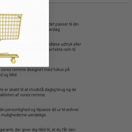
passe dit Apple Watch, så det passer til din
 men også komfort til din hverdag.
 er til det klassiske og tidløse udtryk eller
tre, så du kan finde den perfekte rem til
r er vores remme designet med fokus på
og tillid.
De er skabt til at modstå daglig brug og de
kvaliteten af vores remme.
n personlighed og tilpasse dit ur til enhver
er mulighederne uendelige.
ti, der giver dig tillid til, at du får den