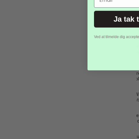
Ja tak 
Opdag Vores Eksklusive Udvalg af Apple W
Velkommen til vores eksklusive udvalg af Apple
personlige stil og behov. Derfor har vi sammens
Ved at tilmelde dig accept
Stilfulde Valgmuligheder
Vores sortiment af Apple Watch remme i størrel
det mere farverige og iøjnefaldende, har vi n
enhver lejlighed.
Komfort Hele Dagen
Vi ved, hvor vigtigt det er, at din Apple Wat
komfort. Mange af vores remme er lavet af blød
Holdbare og Praktiske
Ud over at tilføje stil og komfort til dit App
påvirkninger, du kan støde på i din aktive livs
En Del af Din Livsstil
Dit Apple Watch er mere end bare et ur - det er
lejlighed. Skift mellem remme for at matche d
Prisgaranti
Vi forstår også vigtigheden af at tilbyde konku