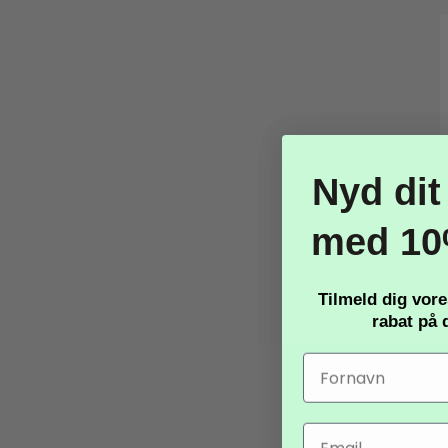
TILBUD
Nyd dit
med 10
Tilmeld dig vor
rabat
på d
Email