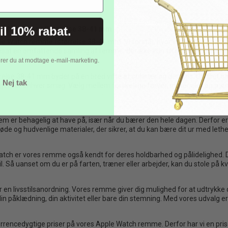
Kattefest – Kitty Collection fødselsdag
til 10% rabat.
atch Remme i Størrelse 38-41 mm
Børne Musikfest
 Watch remme i størrelse 38-41 mm. Vi forstår, hvor vigtigt det er at til
at en omfattende samling af remme, der ikke kun tilføjer stil til dit ur,
erer du at modtage e-mail-marketing.
se 38-41 mm byder på en bred vifte af stilarter og designs. Uanset om du
Nej tak
oget for enhver smag. Vælg mellem forskellige farver, materialer og møns
ch rem er behagelig at have på, især når du bærer den hele dagen. Derfo
e og hudvenlige materialer, der sikrer, at du kan bære dit ur med lethed 
le Watch er vores remme også kendt for deres holdbarhed og pålidelighed. 
stil. Så uanset om du er på farten, træner eller arbejder, kan du stole på 
 en livsstilsanordning. Vores remme giver dig mulighed for at udtrykke di
in påklædning, din aktivitet eller bare din stemning. Med vores udvalg 
rrencedygtige priser på vores Apple Watch remme. Derfor har vi en prisgaran