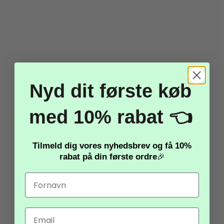
Kontakt os via
e-mail
eller på
Tlf. 61108805 (10-
18)
for rådgivning og drøftelser om hvordan vi
sammen skaber værdi.
Nyd dit første køb
med 10% rabat 👈
Tilmeld dig vores nyhedsbrev og få
10%
rabat
på din første ordre
🎉
Email