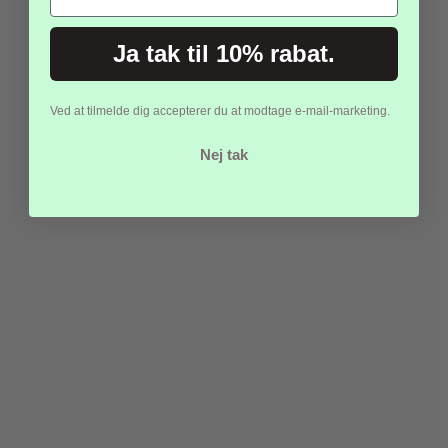
Ja tak til 10% rabat.
Ved at tilmelde dig accepterer du at modtage e-mail-marketing.
TILMELD DIG NYHEDSBREVET
Nej tak
OG FØLG MED I VORES FORUNDERLIGE
VERDEN!
Ja, jeg accepterer samtidig BENTs Webshops
persondatapoltik
Betingelser for
Tilmelding af Nyhedsbrev