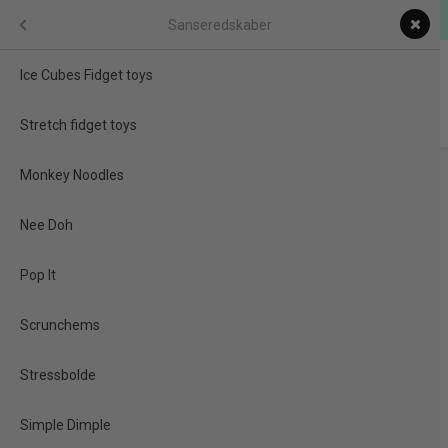
Danskejet
Menu
Sanseredskaber
0
Ice Cubes Fidget toys
Stretch fidget toys
Monkey Noodles
Forside
/
Produkter
/
Sanseredskaber
/
Akupressur-ringe
Nee Doh
Akupressur-ringe
rbits
Pop It
Diskrete akupressur-ringe (fidget rings), der giver ro i hænderne
og fokus i hovedet – perfekte til skole, studie og kontor.
Dansk
Scrunchems
hjemmeside – afsendes fra dansk lager for hurtig levering.
Vi overholder EU-lovgivning, og alle varer er CE-mærkede.
Stressbolde
Prisgaranti.
Vi er Danmarks største inden for fidget toys.
Simple Dimple