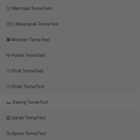
sne (18+)
🧜‍♀️ Mermaid Tema Fest
TILBUD
 sølv & sort
🇲🇽 Mexicansk Tema Fest
 den store dag
👾 Monster Tema Fest
🩵 Pastel Tema fest
🏴‍☠️ Pirat Tema Fest
Snackbokse –
Racerbiler (mix, 3 stk.)
🏳️‍🌈 Pride Tema Fest
🏎️ Racing Tema Fest
50,00 kr.
25,00 kr.
🦁 Safari Tema Fest
Vis produkt
🚀 Space Tema Fest