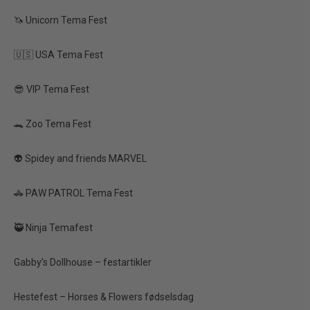
🦄 Unicorn Tema Fest
TILBUD
🇺🇸 USA Tema Fest
😎 VIP Tema Fest
🐊 Zoo Tema Fest
👽 Spidey and friends MARVEL
Ballon Cake Topper –
🚓 PAW PATROL Tema Fest
Racerbil (mix, 29 cm)
🥷 Ninja Temafest
60,00 kr.
30,00 kr.
Gabby’s Dollhouse – festartikler
Vis produkt
Hestefest – Horses & Flowers fødselsdag