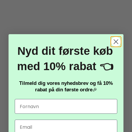
TILBUD
Nyd dit første køb
med 10% rabat 👈
Bevægelig Figur Peace
Sign
Tilmeld dig vores nyhedsbrev og få
10%
rabat
på din første ordre
🎉
60,00 kr.
30,00 kr.
Vis produkt
Email