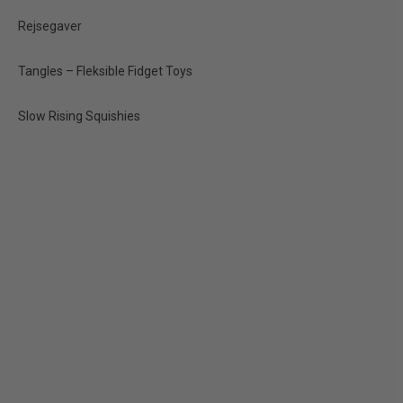
Rejsegaver
NYHED
Tangles – Fleksible Fidget Toys
Slow Rising Squishies
Dumpling Large – 5,5
cm Sugar Squishy
(Mystery)
40,00 kr.
Vis produkt