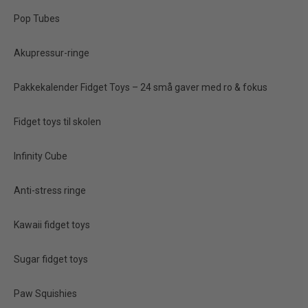
Pop Tubes
Akupressur-ringe
Pakkekalender Fidget Toys – 24 små gaver med ro & fokus
Fidget toys til skolen
Infinity Cube
Butter Squishy 13 cm –
Super Soft Slow Rising
Anti-stress ringe
Fidget Toy
Kawaii fidget toys
40,00 kr.
Sugar fidget toys
Vis produkt
Paw Squishies