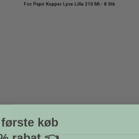
Fsc Papir Kopper Lyse Lilla 210 Ml.- 8 Stk
 første køb
% rabat 👈