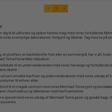
1
2
i!
er dig til at udforske og opleve havets magi med vores fortryllende Mer
 vores eventyrlige dekorationer, festpynt og tilbehør. Tag med os på
n poolfest, en bachelorette-fest eller en sommergrill, har vi alt, hvad
d Tema Festartikler inkluderer:
estlokale til en undervandsverden med vores farverige og fortryllende
dens skatte.
r ud som smukke havfruer og undervandsvæsner med vores udvalg af ha
kostumer til enhver alder.
tbord til et magisk centrum med vores Mermaid Tema pynt og borddækning
arer i havfruekrus og tallerkener med havfruemotiver.
ere speciel med vores udvalg af Mermaid Tema gaver og goodie bags. 
souvenirs.