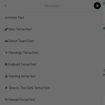
Dag til Dag levering & EU-
Festartikler
Menu
Temafest
sommer fest
FESTARTIKLER
FIDGET TOYS
🎁 MYSTERY
FAS
🦖 Dino Tema Fest
🍩 Donut Team Fest
Forside
/
Produkter
/
Festartikler
/
Temafest
/
🧜‍♀️ Mermaid Tema Fest
fest
🦩 Flamingo Tema Fest
🧜‍♀️ Mermaid Tema Fest
rbits
⚽ Fodbold Tema Fest
Velkommen til Bent's Webshop, hvor vi inviterer dig til at udforsk
uforglemmelig med vores eventyrlige dekorationer, festpynt og til
, balloner & borddækning
🕹️ Gaming tema fest
🌟 Glow In The Dark Tema Fest
age
🌺 Hawaii Tema Fest
TILBUD