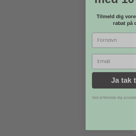
TILBUD
Tilmeld dig vor
rabat
på d
Email
Ja tak 
Ved at tilmelde dig accept