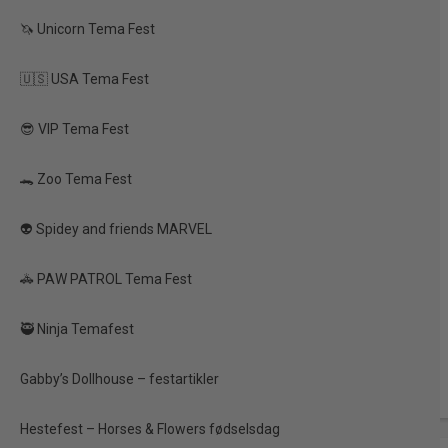
🦄 Unicorn Tema Fest
🇺🇸 USA Tema Fest
😎 VIP Tema Fest
🐊 Zoo Tema Fest
👽 Spidey and friends MARVEL
🚓 PAW PATROL Tema Fest
🥷 Ninja Temafest
Gabby’s Dollhouse – festartikler
Hestefest – Horses & Flowers fødselsdag