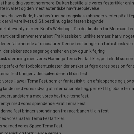
r aldrig været nemmere. Du kan bestille alle vores festartikler online 
este kvalitet og den mest autentiske havfrueoplevelse.
havets overflade, hvor havfruer og magiske skabninger venter på at fejr
er vil vare livet ud. Så bestil nu og lad festen begynde!
 del af eventyret med Bent's Webshop - Din destination for Mermaid Tem
tartikler til enhver temafest. Fra klassiske til unikke temaer, har vi nog
er er fascinerede af dinosaurer. Denne fest bringer en forhistorisk verden
, der elsker søde sager og ønsker en sjov og unik fejring.
opisk stemning med vores Flamingo Tema Festartikler, perfekt til somme
perfekt for fodboldentusiaster, der ønsker at fejre deres passion for sp
tema fest bringer videospilverdenen til din fest.
d vores Hawaii Tema Fest, som er fantastisk til en afslappende og sj
og lande med vores udvalg af internationale flag, perfekt til globale tema
gt undervandstema med vores havfrue-temafest.
eventyr med vores spændende Pirat Tema Fest.
, denne fest bringer spændingen fra racerbanen til din fest.
med vores Safari Tema Festartikler.
erne med vores Space Tema Fest.
en magisk og fortryllende verden.