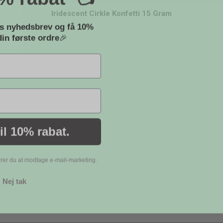
Iridescent Cirkle Konfetti 15 Gram
es nyhedsbrev og få
10%
in første ordre
🎉
til 10% rabat.
erer du at modtage e-mail-marketing.
Nej tak