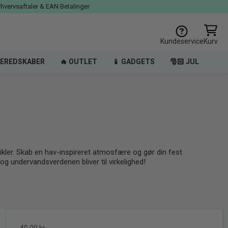
rhvervsaftaler & EAN Betalinger
Kundeservice
Kurv
EREDSKABER
🔥 OUTLET
📱 GADGETS
🎅🏻 JUL
ikler. Skab en hav-inspireret atmosfære og gør din fest
 undervandsverdenen bliver til virkelighed!