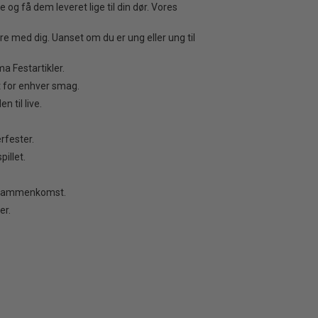
og få dem leveret lige til din dør. Vores
e med dig. Uanset om du er ung eller ung til
a Festartikler.
et for enhver smag.
 til live.
rfester.
illet.
ov sammenkomst.
er.