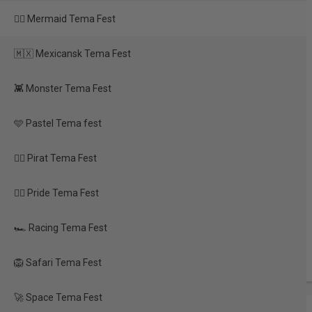
sne (18+)
🧜‍♀️ Mermaid Tema Fest
 sølv & sort
🇲🇽 Mexicansk Tema Fest
 den store dag
👾 Monster Tema Fest
🩵 Pastel Tema fest
🏴‍☠️ Pirat Tema Fest
🏳️‍🌈 Pride Tema Fest
🏎️ Racing Tema Fest
🦁 Safari Tema Fest
🚀 Space Tema Fest
TILBUD