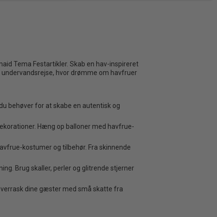
maid Tema Festartikler. Skab en hav-inspireret
 en undervandsrejse, hvor drømme om havfruer
 du behøver for at skabe en autentisk og
 dekorationer. Hæng op balloner med havfrue-
vfrue-kostumer og tilbehør. Fra skinnende
. Brug skaller, perler og glitrende stjerner
Overrask dine gæster med små skatte fra