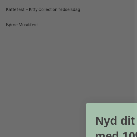
TILBUD
Kattefest – Kitty Collection fødselsdag
Børne Musikfest
Nyd dit
med 10