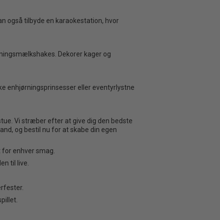
n også tilbyde en karaokestation, hvor
ørningsmælkshakes. Dekorer kager og
e enhjørningsprinsesser eller eventyrlystne
tue. Vi stræber efter at give dig den bedste
and, og bestil nu for at skabe din egen
et for enhver smag.
 til live.
rfester.
illet.