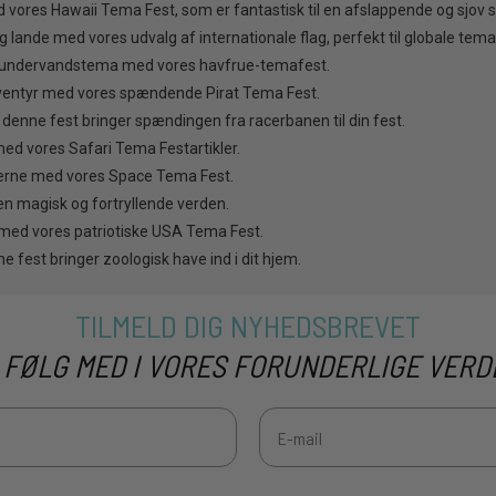
d vores Hawaii Tema Fest, som er fantastisk til en afslappende og sj
og lande med vores udvalg af internationale flag, perfekt til globale tema
gt undervandstema med vores havfrue-temafest.
eventyr med vores spændende Pirat Tema Fest.
, denne fest bringer spændingen fra racerbanen til din fest.
med vores Safari Tema Festartikler.
erne med vores Space Tema Fest.
en magisk og fortryllende verden.
 med vores patriotiske USA Tema Fest.
e fest bringer zoologisk have ind i dit hjem.
TILMELD DIG NYHEDSBREVET
 FØLG MED I VORES FORUNDERLIGE VERD