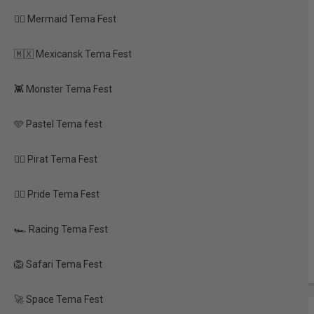
sne (18+)
🧜‍♀️ Mermaid Tema Fest
 sølv & sort
🇲🇽 Mexicansk Tema Fest
 den store dag
👾 Monster Tema Fest
🩵 Pastel Tema fest
🏴‍☠️ Pirat Tema Fest
🏳️‍🌈 Pride Tema Fest
🏎️ Racing Tema Fest
🦁 Safari Tema Fest
🚀 Space Tema Fest
TILBUD