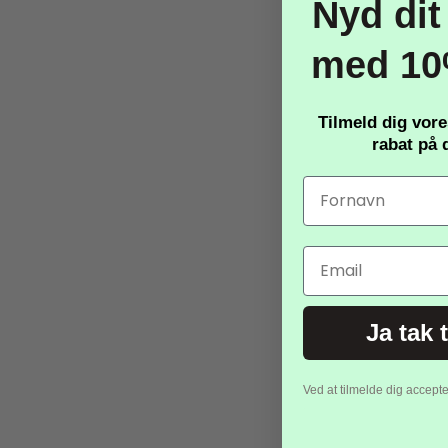
Nyd dit
TILBUD
med 10
Tilmeld dig vor
rabat
på d
Email
Ja tak 
Ved at tilmelde dig accept