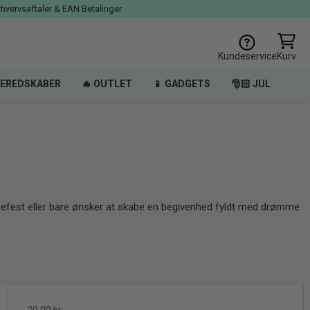
rhvervsaftaler & EAN Betalinger
Kundeservice
Kurv
EREDSKABER
🔥 OUTLET
📱 GADGETS
🎅🏻 JUL
sefest eller bare ønsker at skabe en begivenhed fyldt med drømme