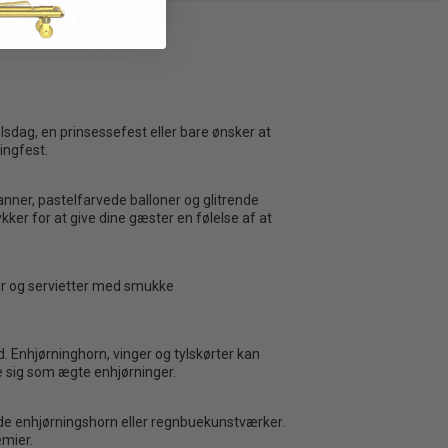
dag, en prinsessefest eller bare ønsker at
ingfest.
nner, pastelfarvede balloner og glitrende
ker for at give dine gæster en følelse af at
per og servietter med smukke
d. Enhjørninghorn, vinger og tylskørter kan
e sig som ægte enhjørninger.
nde enhjørningshorn eller regnbuekunstværker.
æmier.