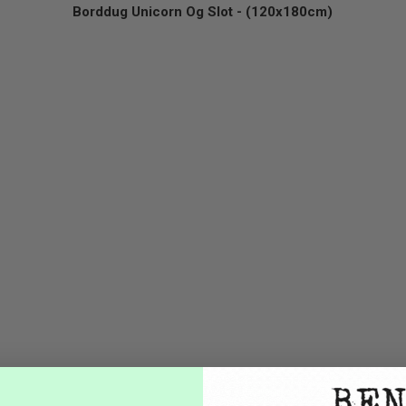
Borddug Unicorn Og Slot - (120x180cm)