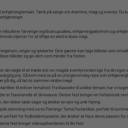
til enhjørningtemaet. Tænk på sange om drømme, magi og eventyr. Du ka
enhjørninger.
r inkluderer farverige regnbuecupcakes, enhjørningpølsehorn og enhj
ende stjerner for at tilføje en ekstra dosis magi.
ngshorn, vinger og tylskørter. Dine gæster kan tage billeder som smukk
disse billeder og giv dem som minder fra festen.
 din nøgle til at træde ind i en magisk eventyrverden lige fra din egen s
cedygtig pris. Så kom med os på en uforglemmelig rejse ind i enhjørningl
r på dig, så lad os sammen skabe magi!
tartikler til enhver temafest. Fra klassiske til unikke temaer, har vi nog
er er fascinerede af dinosaurer. Denne fest bringer en forhistorisk verden
, der elsker søde sager og ønsker en sjov og unik fejring.
opisk stemning med vores Flamingo Tema Festartikler, perfekt til somme
perfekt for fodboldentusiaster, der ønsker at fejre deres passion for sp
tema fest bringer videospilverdenen til din fest.