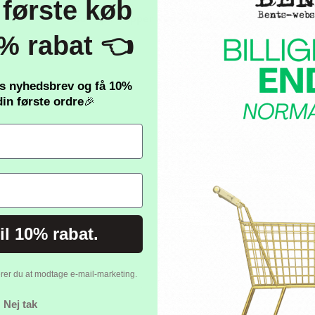
 første køb
Fsc Papir Kopper Rød 210 Ml.- 8 Stk
% rabat 👈
es nyhedsbrev og få
10%
in første ordre
🎉
til 10% rabat.
erer du at modtage e-mail-marketing.
Nej tak