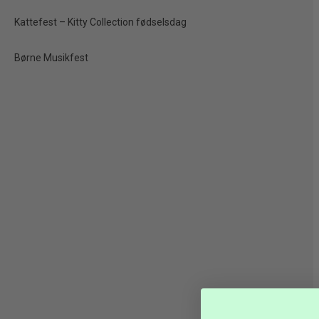
TILBUD
Kattefest – Kitty Collection fødselsdag
Børne Musikfest