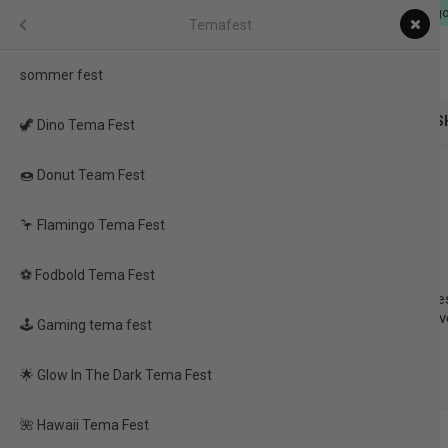
Dag til Dag levering & EU-
Festartikler
Menu
Temafest
sommer fest
FESTARTIKLER
FIDGET TOYS
🎁 MYSTERY
FAS
🦖 Dino Tema Fest
🍩 Donut Team Fest
Forside
/
Produkter
/
Festartikler
/
Temafest
/
🦄 Unicorn Tema Fest
fest
🦩 Flamingo Tema Fest
🦄 Unicorn Tema Fest
rbits
⚽ Fodbold Tema Fest
Velkommen til en verden af magi og fantasi med Unicorn Tema Fes
og eventyr, så har vi alt, hvad du behøver for at skabe den ultimati
, balloner & borddækning
🕹️ Gaming tema fest
🌟 Glow In The Dark Tema Fest
age
🌺 Hawaii Tema Fest
TILBUD