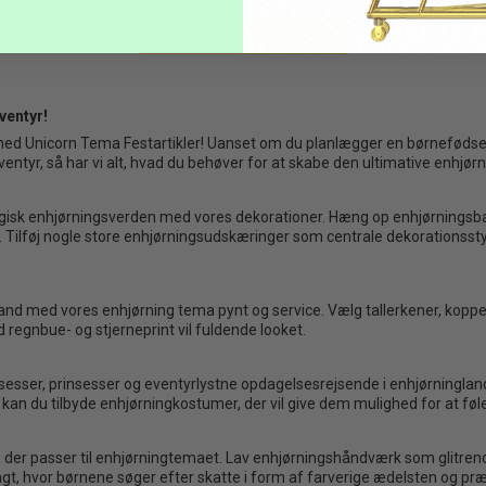
1
2
3
4
5
ventyr!
ed Unicorn Tema Festartikler! Uanset om du planlægger en børnefødsels
yr, så har vi alt, hvad du behøver for at skabe den ultimative enhjørn
magisk enhjørningsverden med vores dekorationer. Hæng op enhjørningsba
 Tilføj nogle store enhjørningsudskæringer som centrale dekorationsstyk
rland med vores enhjørning tema pynt og service. Vælg tallerkener, kop
regnbue- og stjerneprint vil fuldende looket.
insesser, prinsesser og eventyrlystne opdagelsesrejsende i enhjørninglan
an du tilbyde enhjørningkostumer, der vil give dem mulighed for at føl
er, der passer til enhjørningtemaet. Lav enhjørningshåndværk som glitre
agt, hvor børnene søger efter skatte i form af farverige ædelsten og pr