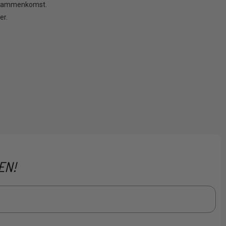
ov sammenkomst.
er.
EN!