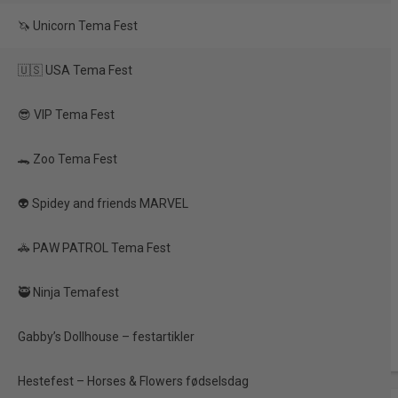
🦄 Unicorn Tema Fest
🇺🇸 USA Tema Fest
😎 VIP Tema Fest
🐊 Zoo Tema Fest
👽 Spidey and friends MARVEL
🚓 PAW PATROL Tema Fest
🥷 Ninja Temafest
Gabby’s Dollhouse – festartikler
Hestefest – Horses & Flowers fødselsdag