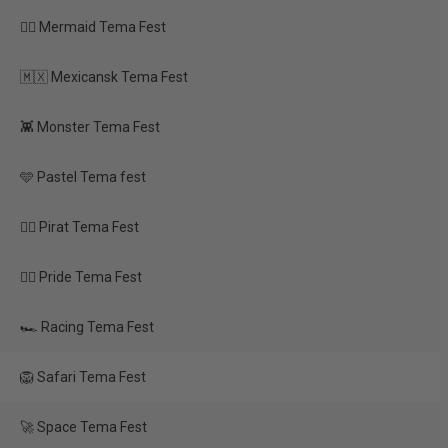
sne (18+)
🧜‍♀️ Mermaid Tema Fest
TILBUD
 sølv & sort
🇲🇽 Mexicansk Tema Fest
 den store dag
👾 Monster Tema Fest
🩵 Pastel Tema fest
🏴‍☠️ Pirat Tema Fest
Felt Banner – Happy
Birthday (brun, 3 m)
🏳️‍🌈 Pride Tema Fest
🏎️ Racing Tema Fest
100,00 kr.
50,00 kr.
🦁 Safari Tema Fest
Vis produkt
🚀 Space Tema Fest