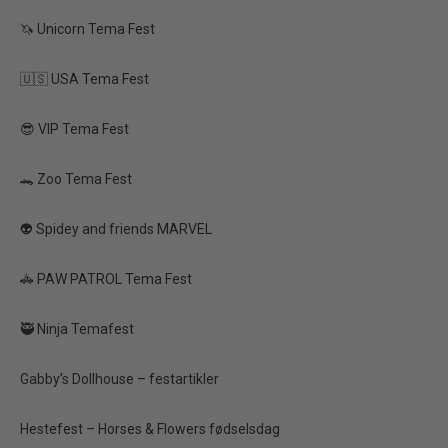
🦄 Unicorn Tema Fest
TILBUD
🇺🇸 USA Tema Fest
😎 VIP Tema Fest
🐊 Zoo Tema Fest
👽 Spidey and friends MARVEL
Folieballon – Elefant
🚓 PAW PATROL Tema Fest
(mat, mix, 66 x 30 cm)
🥷 Ninja Temafest
50,00 kr.
25,00 kr.
Gabby’s Dollhouse – festartikler
Vis produkt
Hestefest – Horses & Flowers fødselsdag