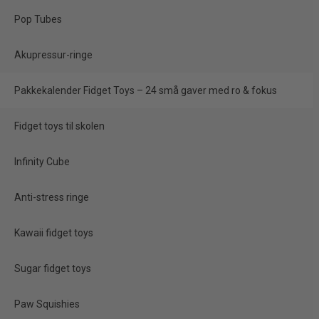
Pop Tubes
Akupressur-ringe
TILBUD
Pakkekalender Fidget Toys – 24 små gaver med ro & fokus
Fidget toys til skolen
Infinity Cube
Anti-stress ringe
Vælg selv: Små julgaver
Kawaii fidget toys
12 stk. i Flot Stor
Julesæk (se video)
Sugar fidget toys
300,00 kr.
Paw Squishies
225,00 kr.