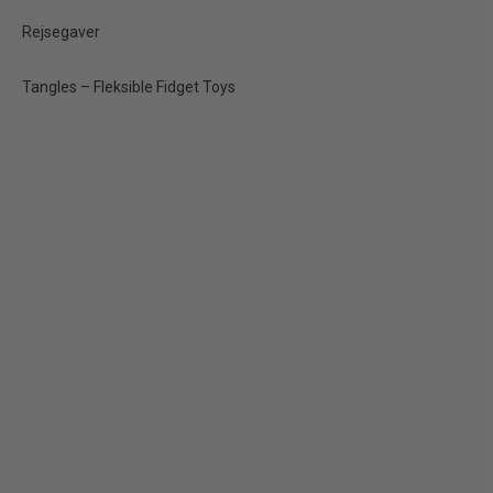
Rejsegaver
Vis produkt
Tangles – Fleksible Fidget Toys
TILBUD
Vælg selv: Små julgaver
24 stk. i Flot Stor
Julesæk (se video)