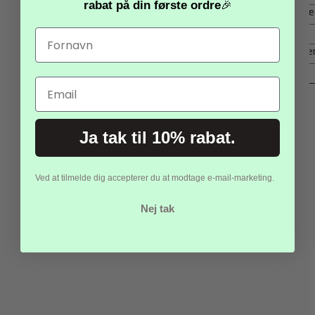
rabat
på din første ordre
🎉
Infinity cube
Kontrollerede fingerbevæ
Simple dimple
Gentagne tryk
Tangles
Bevægelse i fingre og hæ
Monkey noodles
Stræk og modstand
Email
Stressbolde
er ofte et godt sted at begynde. De er enkle,
lydsvage og giver tydelig modstand. Mange børn profiterer af
netop den type håndtryk, fordi det kan opleves samlende.
Akupressur-ringe og marble mesh fungerer godt, når behovet er
Ja tak til 10% rabat.
diskret håndaktivitet under lytning eller ventetid.
Infinity cubes
og simple dimples passer ofte til børn, der søger
rytme og gentagelse.
Tangles
og
monkey noodles
kan være
Ved at tilmelde dig accepterer du at modtage e-mail-marketing.
rigtig gode, men de kræver lidt mere rammesætning, fordi de
lettere inviterer til større bevægelser.
Nej tak
Fidget spinners
kræver særligt kritisk blik. De kan være sjove,
men de er ikke blandt de redskaber, der har den stærkeste
støtte, når målet er ro og fokus i undervisningssituationer. De
visuelle bevægelser kan hurtigt stjæle opmærksomheden.
Sådan bruger voksne fidget-pauser uden at
gøre dem til forstyrrelser