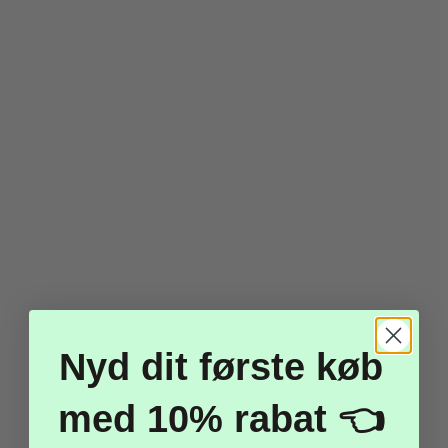
Mørkeblå 20x30 Cm 10
Meter
35,00 kr.
17,50 kr.
Vis produkt
-50%
Nyd dit første køb
med 10% rabat 👈