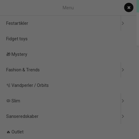
Danskejet
Menu
0
Festartikler
Fidget toys
Forside
/
Produkter
/
Festartikler
/
Fest Pynt
/
🎁 Mystery
Vimpelguirlande
/
Vimpel Guirlande Flag (Danmark) 20x30 Cm 10 Meter
Fashion & Trends
PRISGARANTI
-50%
🫧 Vandperler / Orbits
🦠 Slim
Sanseredskaber
🔥 Outlet