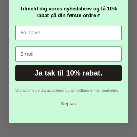
Tilmeld dig vores nyhedsbrev og få
10%
Vimpel Guirlande
rabat
på din første ordre
Lyserød 20x30 Cm 10
🎉
Meter
35,00 kr.
17,50 kr.
Email
Vis produkt
Ja tak til 10% rabat.
Ved at tilmelde dig accepterer du at modtage e-mail-marketing.
-50%
Nej tak