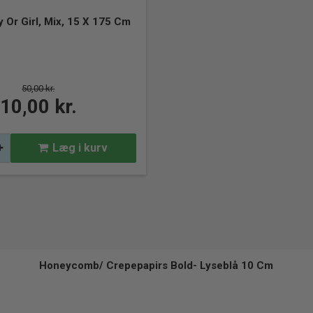
 Or Girl, Mix, 15 X 175 Cm
Kattefest – Kitty Collection fødselsdag
Børne Musikfest
50,00 kr.
10,00 kr.
Læg i kurv
Honeycomb/ Crepepapirs Bold- Lyseblå 10 Cm