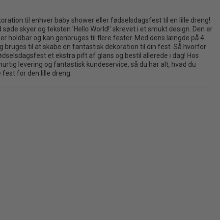
ation til enhver baby shower eller fødselsdagsfest til en lille dreng!
 søde skyer og teksten 'Hello World!' skrevet i et smukt design. Den er
en er holdbar og kan genbruges til flere fester. Med dens længde på 4
uges til at skabe en fantastisk dekoration til din fest. Så hvorfor
dselsdagsfest et ekstra pift af glans og bestil allerede i dag! Hos
hurtig levering og fantastisk kundeservice, så du har alt, hvad du
est for den lille dreng.
-50%
-50%
PRISGARANTI
PRISGARANTI
Felt Banner Happy Birthday (brun, 3 m)
vemaskiner
100,00 kr.
50,00 kr.
Læg i kurv
 kurv