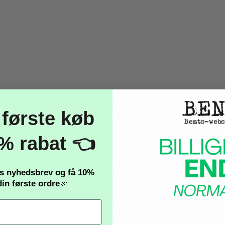
 første køb
% rabat 👈
es nyhedsbrev og få
10%
in første ordre
🎉
Lyseblå Diamant Konfetti 12 Mm- 100stk