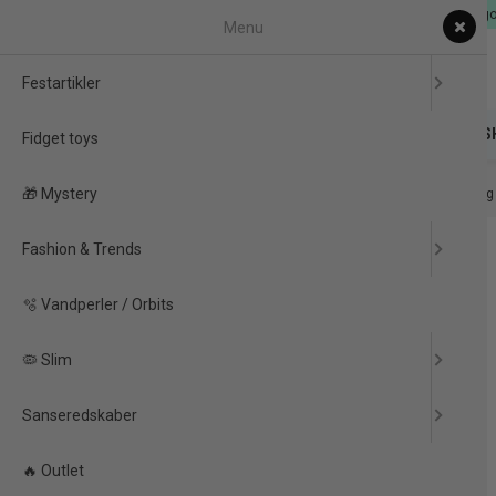
Dag til Dag levering & EU-
Menu
Festartikler
FESTARTIKLER
FIDGET TOYS
🎁 MYSTERY
FAS
Fidget toys
🎁 Mystery
Forside
/
Produkter
/
Festartikler
/
Babyshower Pynt
/
👦 Babyshower Dreng
Fashion & Trends
-80%
🫧 Vandperler / Orbits
🦠 Slim
Sanseredskaber
🔥 Outlet