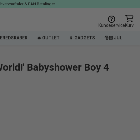
rhvervsaftaler & EAN Betalinger
Kundeservice
Kurv
EREDSKABER
🔥 OUTLET
📱 GADGETS
🎅🏻 JUL
World!' Babyshower Boy 4