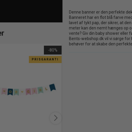
Vimpelguirlande
🦄 Unicorn Tema Fest
Rejsegaver
Denne banner er den perfekte dekor
Banneret har en flot blå farve med
lavet af tykt pap, der sikrer, at d
🇺🇸 USA Tema Fest
Tangles – Fleksible Fidget Toys
meter kan den nemt hænges op og br
er
vente? Giv din baby shower eller fø
😎 VIP Tema Fest
Bents-webshop.dk vil vi sørge for 
behøver for at skabe den perfekte f
-80%
🐊 Zoo Tema Fest
PRISGARANTI
👽 Spidey and friends MARVEL
Happy Birthday Banner Fly
(2,5 m)
🚓 PAW PATROL Tema Fest
🥷 Ninja Temafest
60,00 kr.
30,00 kr.
Gabby’s Dollhouse – festartikler
Læg i
Hestefest – Horses & Flowers fødselsdag