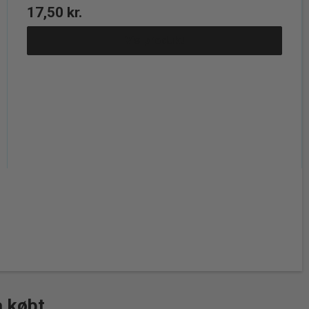
17,50 kr.
Vis produkt
å købt