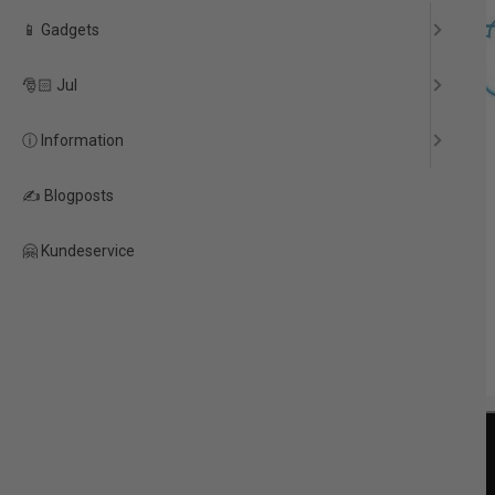
📱 Gadgets
🎅🏻 Jul
ⓘ Information
✍️ Blogposts
🤗 Kundeservice