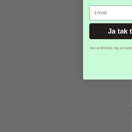
Email
Ja tak 
Ved at tilmelde dig accept
-80%