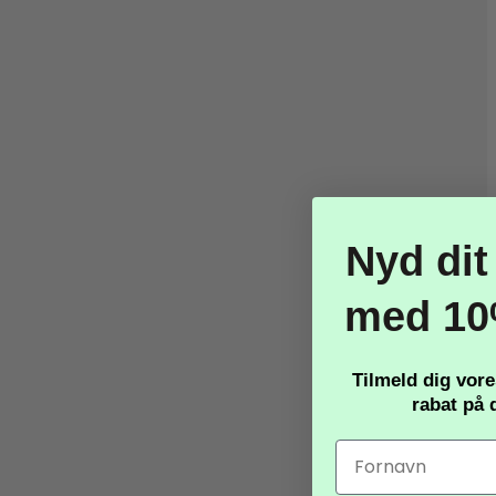
Nyd dit
med 10
Tilmeld dig vor
rabat
på d
-80%