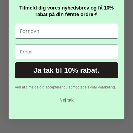
Tilmeld dig vores nyhedsbrev og få
10%
Honeycomb diamant –
rabat
på din første ordre
🎉
mørk pink, 20 cm
20,00 kr.
10,00 kr.
Email
Vis produkt
Ja tak til 10% rabat.
Ved at tilmelde dig accepterer du at modtage e-mail-marketing.
-80%
Nej tak