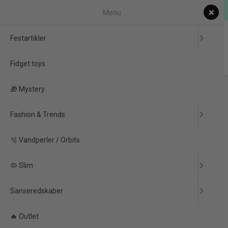
Fri fragt fra 500,-
Menu
0
Festartikler
Fidget toys
Forside
/
Produkter
/
Festartikler
/
Babyshower Pynt
/
🎁 Mystery
👧 Babyshower Pige
/
Banner 'Hello World!' Babyshower Girl 4 meter
Fashion & Trends
PRISGARANTI
-80%
🫧 Vandperler / Orbits
🦠 Slim
Sanseredskaber
🔥 Outlet