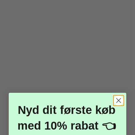
Lyserød Diamant
Konfetti 12 Mm- 100stk
20,00 kr.
10,00 kr.
Vis produkt
-80%
Nyd dit første køb
med 10% rabat 👈