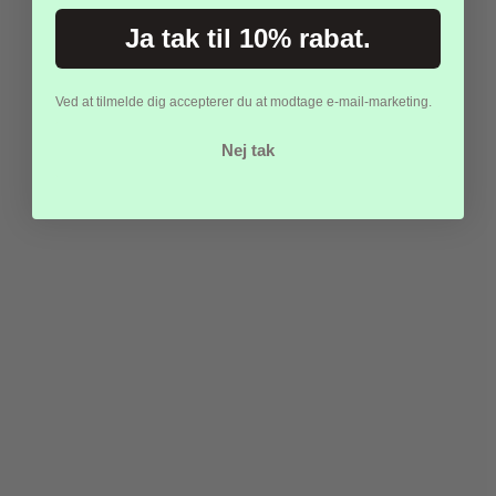
Ja tak til 10% rabat.
Ved at tilmelde dig accepterer du at modtage e-mail-marketing.
Nej tak
Marble Butter Squishy
13 cm – Marmor Slow
Rising Fidget Toy
40,00 kr.
Vis produkt