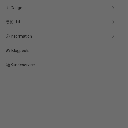
📱 Gadgets
🎅🏻 Jul
ⓘ Information
✍️ Blogposts
🤗 Kundeservice
Ice Cubes Fidget
Stretch fidget toys
toys