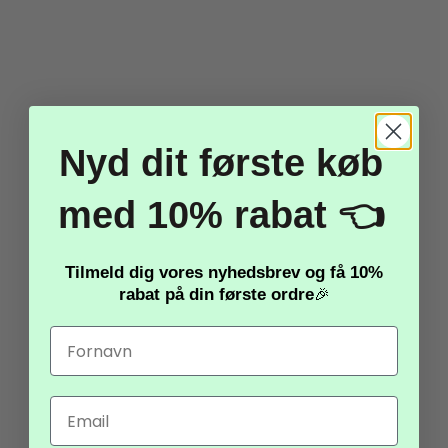
NYHED
Nyd dit første køb
med 10% rabat 👈
Kawaii Foodiez Surprise
Squishy Dumpling Large
Tilmeld dig vores nyhedsbrev og få
10%
– 5,5 cm Beads
rabat
på din første ordre
🎉
(Mystery)
40,00 kr.
Email
Vis produkt