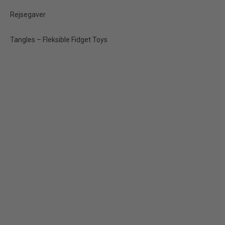
Rejsegaver
Tangles – Fleksible Fidget Toys
Glitter Dumpling med
Vandperler & Mystery
Guld – 8,5 cm
40,00 kr.
Vis produkt