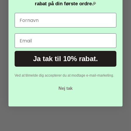
rabat
på din første ordre
🎉
Levering, pris og tryg handel
Dansk hjemmeside – vi afsender fra dansk lager
for hurtig
levering (typisk 1–3 hverdage).
Prisgaranti
på hele sortimentet:
Email
Finder du samme vare billigere i Danmark, matcher vi prisen. Nem
retur og hjælpsom support.
stille og diskrete fidgets, der kan ligge i penalhus
Ja tak til 10% rabat.
eller lomme
en blød stressbold
Ved at tilmelde dig accepterer du at modtage e-mail-marketing.
diskret klik-løsning
Nej tak
rytmiske fidgets
rolige fingerbevægelser
Anti-Stress Legetøj – For Bedre Velvære og
Fokus