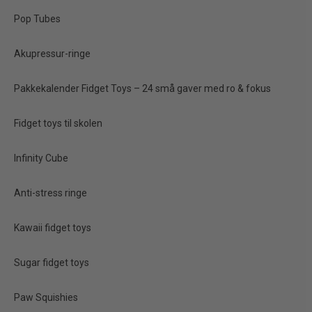
Pop Tubes
NYHED
Akupressur-ringe
Pakkekalender Fidget Toys – 24 små gaver med ro & fokus
Fidget toys til skolen
Infinity Cube
Dumpling Squishy 6 cm
Anti-stress ringe
med Bambusdamper
Kawaii fidget toys
50,00 kr.
Sugar fidget toys
Vis produkt
Paw Squishies