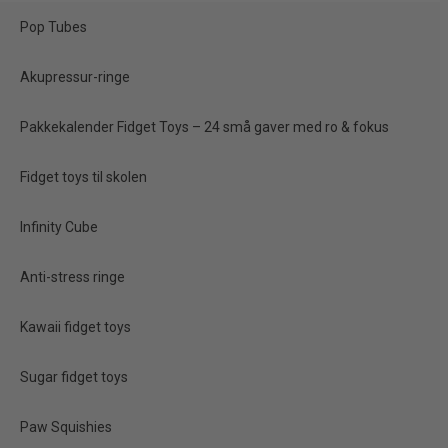
Pop Tubes
NYHED
Akupressur-ringe
Pakkekalender Fidget Toys – 24 små gaver med ro & fokus
Fidget toys til skolen
Infinity Cube
Scrunchems Dumpling
Original – 8,5 cm
Anti-stress ringe
Squishy
Kawaii fidget toys
60,00 kr.
Sugar fidget toys
Vis produkt
Paw Squishies