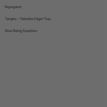
Rejsegaver
NYHED
Tangles – Fleksible Fidget Toys
Slow Rising Squishies
Squishy Dumplings
Mystery – Squishy
Buddy sjældne Golden
30,00 kr.
Vis produkt