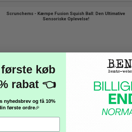
Scrunchems - Kæmpe Fusion Squish Ball: Den Ultimative
Sensoriske Oplevelse!
 første køb
% rabat 👈
es nyhedsbrev og få
10%
in første ordre
🎉