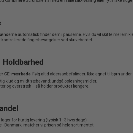
du kombinere Scrunchems med en stille klik-løsning eller rytmiske fidge
e
nderne automatisk finder dem i pauserne. Hvis du vil skifte mellem klem
 kontrollerede fingerbevægelser ved skrivebordet.
g Holdbarhed
 er
CE-mærkede
. Følg altid aldersanbefalinger. Ikke egnet til børn under
ig klud og mildt sæbevand; undgå opløsningsmidler.
ter og overstræk – så holder produktet længere.
Handel
lager for hurtig levering (typisk 1–3 hverdage).
 i Danmark, matcher vi prisen på hele sortimentet.