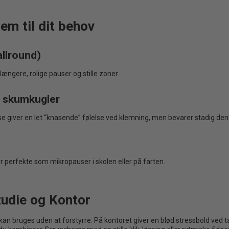
em til dit behov
allround)
 længere, rolige pauser og stille zoner.
er skumkugler
 Disse giver en let “knasende” følelse ved klemning, men bevarer stadig d
r perfekte som mikropauser i skolen eller på farten.
tudie og Kontor
om kan bruges uden at forstyrre. På kontoret giver en blød stressbold ve