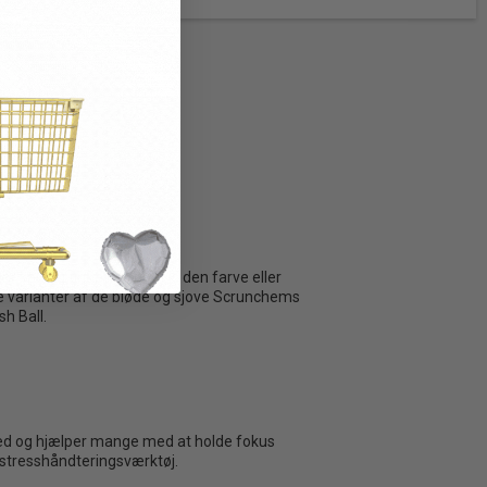
r kan du finde lige præcis den farve eller
ske varianter af de bløde og sjove Scrunchems
sh Ball.
ed og hjælper mange med at holde fokus
 stresshåndteringsværktøj.