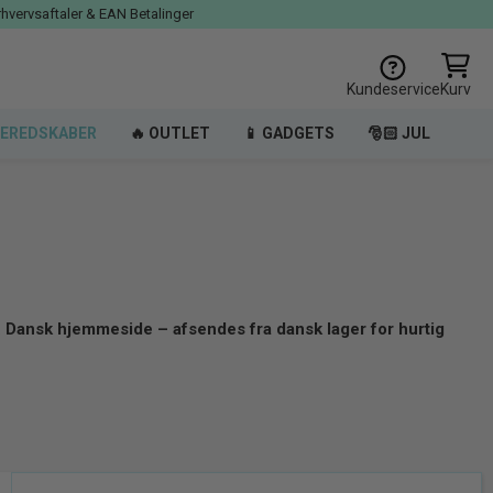
rhvervsaftaler & EAN Betalinger
Kundeservice
Kurv
EREDSKABER
🔥 OUTLET
📱 GADGETS
🎅🏻 JUL
.
Dansk hjemmeside – afsendes fra dansk lager for hurtig