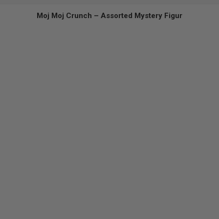
Kattefest – Kitty Collection fødselsdag
Moj Moj Crunch – Assorted Mystery Figur
Børne Musikfest