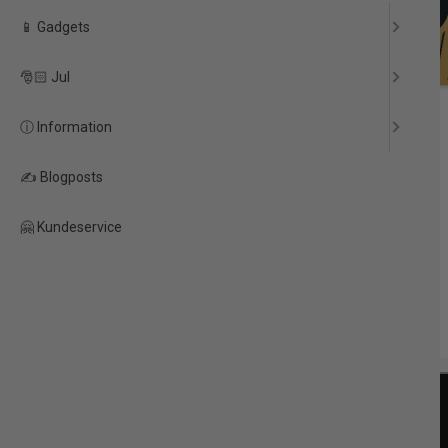
📱 Gadgets
🎅🏻 Jul
ⓘ Information
✍️ Blogposts
🤗 Kundeservice