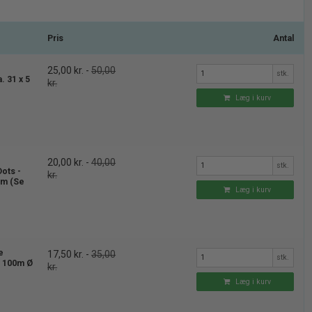
Pris
Antal
25,00 kr.
-
50,00
stk.
 31 x 5
kr.
Læg i kurv
-50%
-50%
PRISGARANTI
PRISGARANTI
20,00 kr.
-
40,00
dselsdag
50 Flag Picks 60 års fødselsdag
stk.
ots -
kr.
(Sort/Guld)
 cm (Se
Læg i kurv
40,00 kr.
20,00 kr.
e
17,50 kr.
-
35,00
stk.
- 100m Ø
kr.
Læg i kurv
 kurv
Læg i kurv