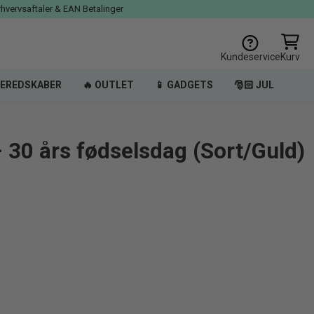
rhvervsaftaler & EAN Betalinger
Kundeservice
Kurv
EREDSKABER
🔥 OUTLET
📱 GADGETS
🎅🏻 JUL
– 30 års fødselsdag (Sort/Guld)