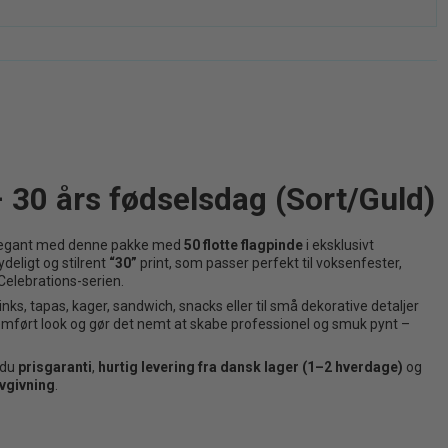
– 30 års fødselsdag (Sort/Guld)
 elegant med denne pakke med
50 flotte flagpinde
i eksklusivt
ydeligt og stilrent
“30”
print, som passer perfekt til voksenfester,
Celebrations-serien.
nks, tapas, kager, sandwich, snacks eller til små dekorative detaljer
emført look og gør det nemt at skabe professionel og smuk pynt –
 du
prisgaranti
,
hurtig levering fra dansk lager (1–2 hverdage)
og
vgivning
.