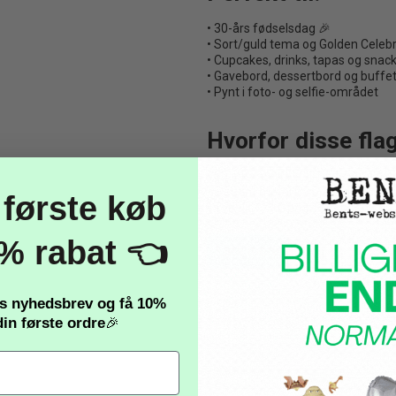
• 30-års fødselsdag 🎉
• Sort/guld tema og Golden Celeb
• Cupcakes, drinks, tapas og snac
• Gavebord, dessertbord og buffe
• Pynt i foto- og selfie-området
Hvorfor disse fla
• 50 stk – perfekt til både små og 
• Elegant metallic sort/guld desig
 første køb
• Tydeligt ”30” print – gennemført
• Matcher balloner, glimmerforhæ
• Nem dekoration med stor visuel 
% rabat 👈
Læs mere
Specifikationer:
es nyhedsbrev og få
10%
in første ordre
🎉
•
Antal:
50 flagpinde
•
Design:
”30 år” – sort/guld
•
Materiale:
Pap & træ
•
Tema:
Golden Celebrations
•
Certificering:
Overholder EU-lov