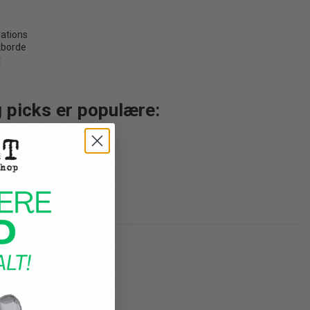
rations
kborde
t
g picks er populære:
store fester
n
 look
ng, vimpler og anden pynt
effekt
givning