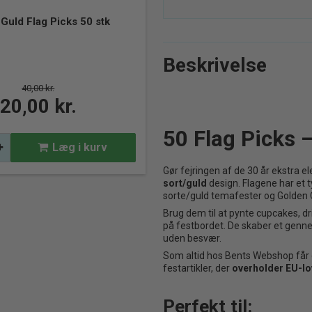
 Guld Flag Picks 50 stk
Kattefest – Kitty Collection fødselsdag
Børne Musikfest
Beskrivelse
40,00 kr.
20,00 kr.
50 Flag Picks 
Læg i kurv
Gør fejringen af de 30 år ekstra
sort/guld
design. Flagene har et t
sorte/guld temafester og Golden 
Brug dem til at pynte cupcakes, dri
på festbordet. De skaber et genn
uden besvær.
Som altid hos Bents Webshop får
festartikler, der
overholder EU-lo
Perfekt til: