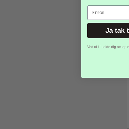
-50%
Email
Ja tak 
Ved at tilmelde dig accept