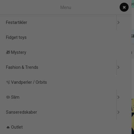
Dag til Dag levering & EU-
Menu
Festartikler
FESTARTIKLER
FIDGET TOYS
🎁 MYSTERY
FAS
Fidget toys
🎁 Mystery
Forside
/
Produkter
/
Festartikler
/
Pynt til fødselsdage
/
30 års Fødselsdag
Fashion & Trends
-50%
🫧 Vandperler / Orbits
🦠 Slim
Sanseredskaber
🔥 Outlet