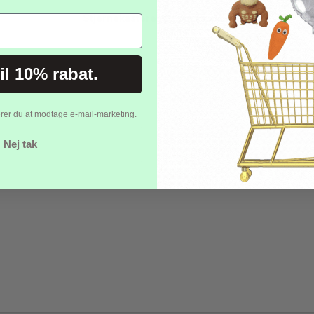
Stjernekastere, 40 cm (5 stk.)
til 10% rabat.
erer du at modtage e-mail-marketing.
Nej tak