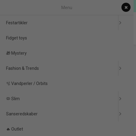
Danskejet
Menu
0
Festartikler
Fidget toys
Forside
/
Produkter
/
Festartikler
/
Fest Pynt
/
🎁 Mystery
Cocktailpinde & Kageflag
/
Sort & Guld Flag Picks – 50 stk
Fashion & Trends
PRISGARANTI
-50%
🫧 Vandperler / Orbits
🦠 Slim
Sanseredskaber
🔥 Outlet