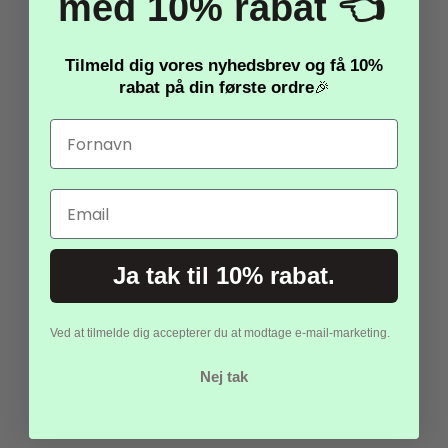
med 10% rabat 👈
Specifikationer:
• Antal: 50 stk
• Design: Black & Gold
Tilmeld dig vores nyhedsbrev og få
10%
• Print: 2-sidet
rabat
på din første ordre
🎉
• Materiale: Pap & træpind
• Længde: ca. 8–10 cm
Stjernekastere, 40 cm (5
• Ideelle til mad, snacks og cupcakes
stk.)
• Overholder EU-lovgivning
Email
30,00 kr.
15,00 kr.
Ja tak til 10% rabat.
Vis produkt
Ved at tilmelde dig accepterer du at modtage e-mail-marketing.
Nej tak
-50%