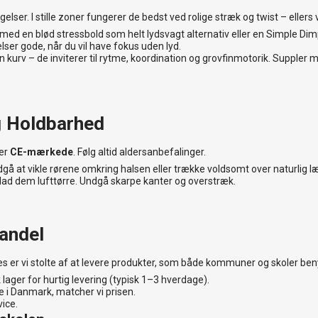
lser. I stille zoner fungerer de bedst ved rolige stræk og twist – ellers 
ed en blød stressbold som helt lydsvagt alternativ eller en Simple Dimpl
ser gode, når du vil have fokus uden lyd.
 kurv – de inviterer til rytme, koordination og grovfinmotorik. Suppler 
g Holdbarhed
 er
CE-mærkede
. Følg altid aldersanbefalinger.
ndgå at vikle rørene omkring halsen eller trække voldsomt over naturlig 
ad dem lufttørre. Undgå skarpe kanter og overstræk.
Handel
er vi stolte af at levere produkter, som både kommuner og skoler beny
lager for hurtig levering (typisk 1–3 hverdage).
 i Danmark, matcher vi prisen.
ice.