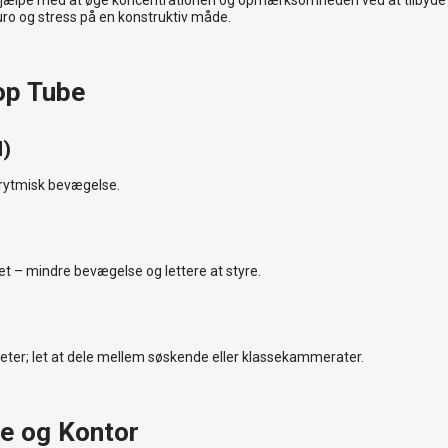
jælpe med at øge koncentrationen og opmærksomheden ved at tilbyde en 
ro og stress på en konstruktiv måde.
op Tube
d)
 rytmisk bevægelse.
det – mindre bevægelse og lettere at styre.
teter; let at dele mellem søskende eller klassekammerater.
ie og Kontor