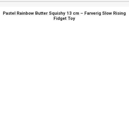
Pastel Rainbow Butter Squishy 13 cm – Farverig Slow Rising
Fidget Toy
 første køb
% rabat 👈
es nyhedsbrev og få
10%
in første ordre
🎉