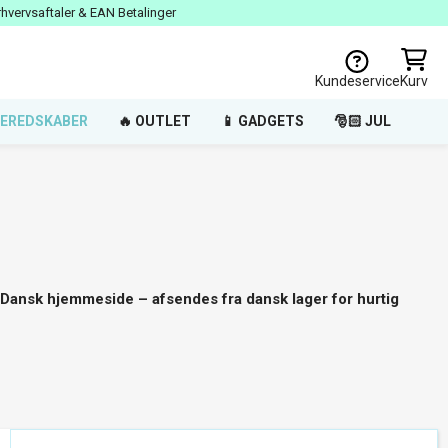
rhvervsaftaler & EAN Betalinger
Kundeservice
Kurv
EREDSKABER
🔥 OUTLET
📱 GADGETS
🎅🏻 JUL
Dansk hjemmeside – afsendes fra dansk lager for hurtig