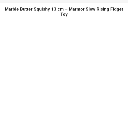
Kattefest – Kitty Collection fødselsdag
Marble Butter Squishy 13 cm – Marmor Slow Rising Fidget
Toy
Børne Musikfest