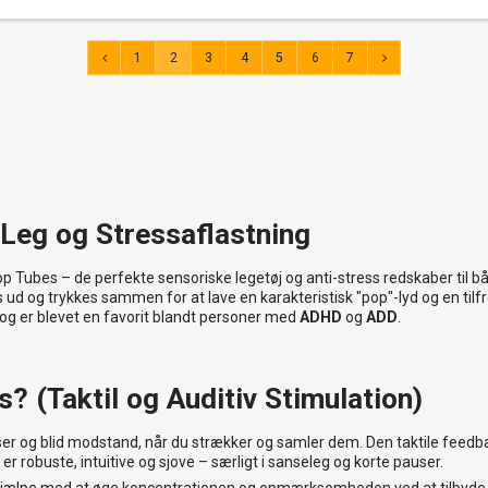
1
2
3
4
5
6
7
til 10% rabat.
erer du at modtage e-mail-marketing.
Nej tak
 Leg og Stressaflastning
Tubes – de perfekte sensoriske legetøj og anti-stress redskaber til båd
s ud og trykkes sammen for at lave en karakteristisk "pop"-lyd og en ti
s og er blevet en favorit blandt personer med
ADHD
og
ADD
.
? (Taktil og Auditiv Stimulation)
r og blid modstand, når du strækker og samler dem. Den taktile feedb
 robuste, intuitive og sjove – særligt i sanseleg og korte pauser.