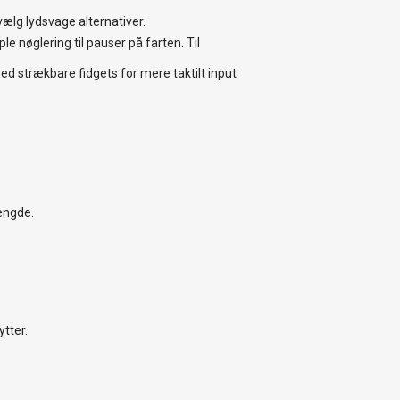
vælg lydsvage alternativer.
e nøglering til pauser på farten. Til
med strækbare fidgets for mere taktilt input
længde.
tter.