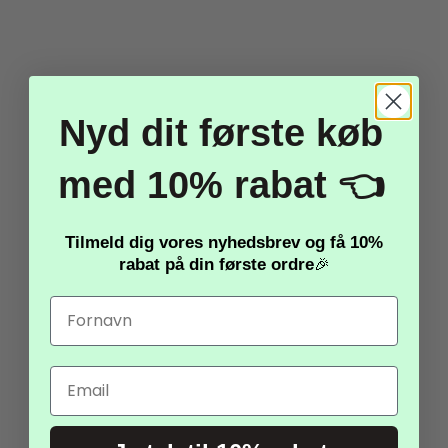
Fidget Magic Morf
Nyd dit første køb
Worm- Pink
med 10% rabat 👈
25,00 kr.
Vis produkt
Tilmeld dig vores nyhedsbrev og få
10%
rabat
på din første ordre
🎉
Email