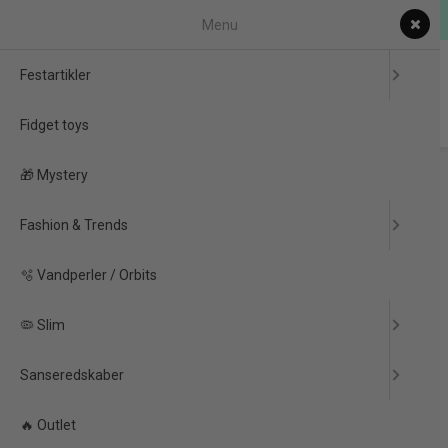
Erhvervsaftaler & EAN Betalinger
Menu
0
Festartikler
Fidget toys
Forside
/
Produkter
/
📱 Gadgets
/
😁 Morf Fidget toys
🎁 Mystery
/
Fidget Magic Morf Worm- Gul
Fashion & Trends
PRISGARANTI
🫧 Vandperler / Orbits
🦠 Slim
Sanseredskaber
🔥 Outlet