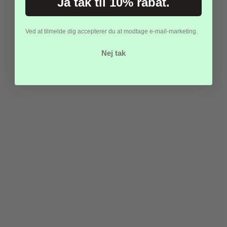
Ja tak til 10% rabat.
Ved at tilmelde dig accepterer du at modtage e-mail-marketing.
Fidget Magic Morf
Nej tak
Worm- Grøn
25,00 kr.
Vis produkt
-0%