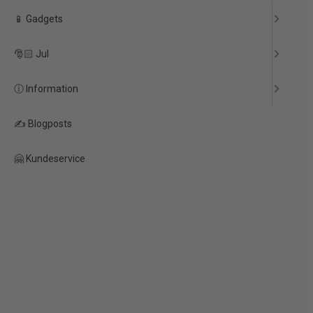
📱 Gadgets
🎅🏻 Jul
ⓘ Information
✍️ Blogposts
Fidget Magic Morf Worm- Gul
🤗 Kundeservice
25,00 kr.
Stykpris v/ 1 stk.
20,00 kr.
Stykpris v/ 2 stk.